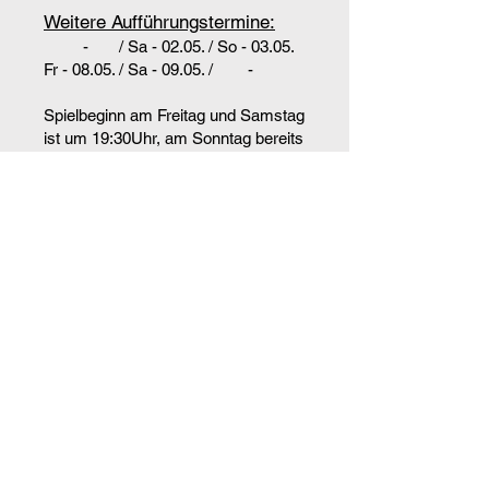
Weitere Aufführungstermine:
- / Sa - 02.05. / So - 03.05.
Fr - 08.05. / Sa - 09.05. / -
Spielbeginn am Freitag und Samstag
ist um 19:30Uhr, am Sonntag bereits
um 17Uhr.
Schulvorstellungen
(um 10:00Uhr):
Mo - 04.05. / Di - 05.05. / Mi - 06.05. /
Do - 07.05.
​Buchungen unter
verwaltung@junges-theater-
rosenheim.de
Das Team hinter der
Bühne