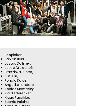
Es spielten:
Fabian Behr,
Justus Dallmer,
Josua Dreischoff,
Franziska Führer,
Susi Hirl,
Ronald Kaiser
Angelika Lendaro,
Tobias Memming,
Pia Niederecker
,
Klaus Paschke
,
Sophia Pölcher
,