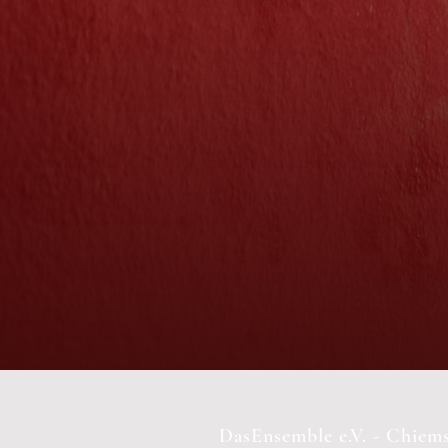
DasEnsemble e.V. - Chiem