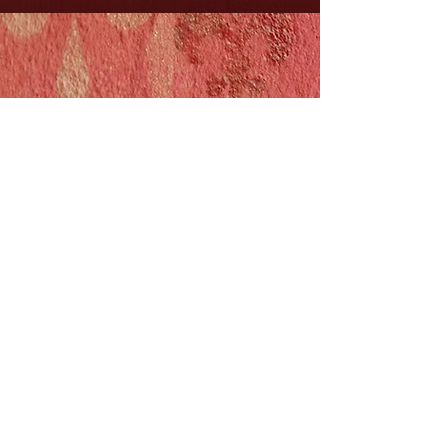
DasEnsemble e.V. - Chiemseestr.8 83022
Rosenheim -
kontakt@theaterinsel.de
-