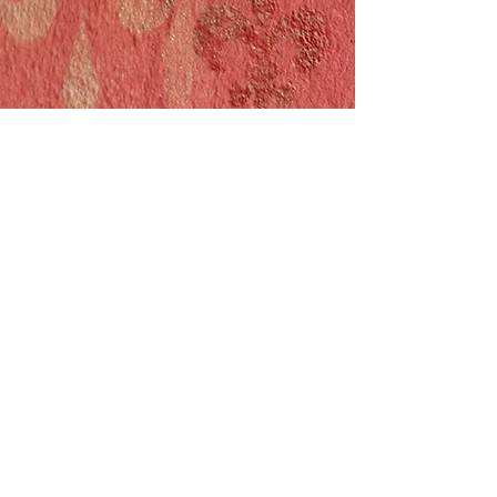
DasEnsemble e.V. - Chiemseestr.8 83022
Rosenheim -
kontakt@theaterinsel.de
-